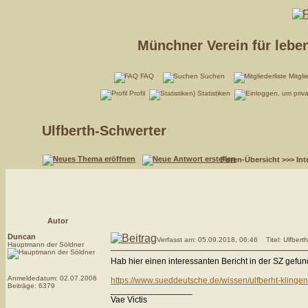
Münchner Verein für lebe
FAQ
Suchen
Mitgli
Profil
Statistiken
Ulfberth-Schwerter
Foren-Übersicht
>>>
Int
Autor
Duncan
Verfasst am: 05.09.2018, 06:46
Titel: Ulfbert
Hauptmann der Söldner
Hab hier einen interessanten Bericht in der SZ gefunde
Anmeldedatum: 02.07.2006
https://www.sueddeutsche.de/wissen/ulfberht-klinge
Beiträge: 6379
_________________
Vae Victis