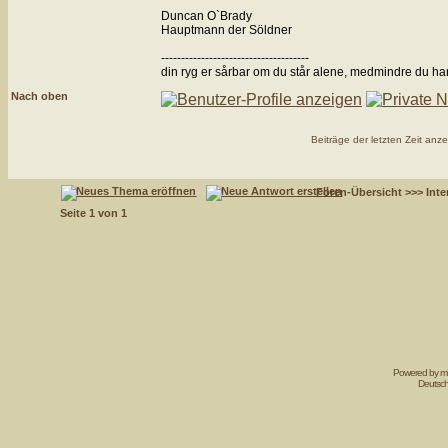
Duncan O`Brady
Hauptmann der Söldner
-------------------------------------
din ryg er sårbar om du står alene, medmindre du ha
Nach oben
Beiträge der letzten Zeit anz
Foren-Übersicht
>>>
Int
Seite
1
von
1
Powered by mi
Deutsc