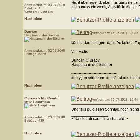
Nicht überragend, aber mal ganz nett a
Anmeldedatum: 03.07.2018
(man muss ein wenig Aktivität in dieses 
Beiträge: 2
Wohnort: Puchheim
Nach oben
Duncan
Verfasst am: 06.07.2018, 08:32
Hauptmann der Söldner
könnte daran liegen, dass Du keinen Zug
_________________
Anmeldedatum: 02.07.2006
Vae Victis
Beiträge: 6379
Duncan O`Brady
Hauptmann der Söldner
-------------------------------------
din ryg er sårbar om du står alene, med
Nach oben
Cainnech MacRuadrí
Verfasst am: 06.07.2018, 10:44
stellv. Hauptmann
Und falls du diesen Sonntag noch nichts
_________________
Anmeldedatum: 23.08.2008
~ Na diobair caraid's a charraid! ~
Beiträge: 436
Nach oben