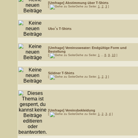
[Umfrage]
Abstimmung über T-Shirts
[
Gehe zu Seite:
1
,
2
,
3
]
Ubo´s T-Shirts
[Umfrage]
Vereinssweater: Endgültige Form und
Bestellung
[
Gehe zu Seite:
1
...
8
,
9
,
10
]
Söldner T-Shirts
[
Gehe zu Seite:
1
,
2
,
3
]
[Umfrage]
Vereinsbekleidung
[
Gehe zu Seite:
1
,
2
,
3
,
4
]