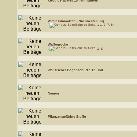
Kitguide spätes 15. jahrhundert
Vereinsklamotten - Nachbestellung
[
Gehe zu Seite:
1
...
6
,
7
,
8
]
Waffenröcke
[
Gehe zu Seite:
1
,
2
]
Walisischer Bogenschütze 12. Jhd.
Namen
Pflanzengefärbte Stoffe