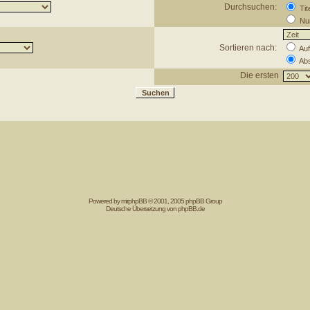
Durchsuchen:
Tit
Nur
Sortieren nach:
Auf
Abs
Die ersten
Powered by mir
phpBB
© 2001, 2005 phpBB Group
Deutsche Übersetzung von
phpBB.de