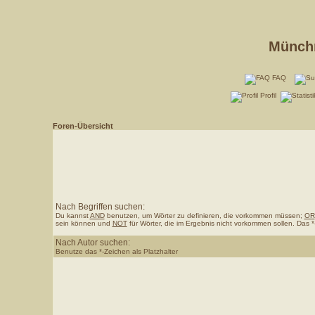
Münchn
FAQ
Profil
Foren-Übersicht
Nach Begriffen suchen:
Du kannst
AND
benutzen, um Wörter zu definieren, die vorkommen müssen;
OR
sein können und
NOT
für Wörter, die im Ergebnis nicht vorkommen sollen. Das *
Nach Autor suchen:
Benutze das *-Zeichen als Platzhalter