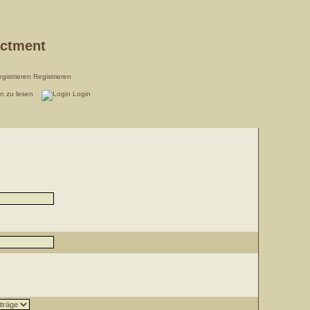
actment
Registrieren
en zu lesen
Login