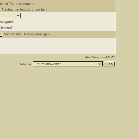
el und Text durchsuchen
 Nachrichtentext durchsuchen
steigend
teigend
Zeichen des Beitrags anzeigen
Alle Zeiten sind GMT
Gehe zu: