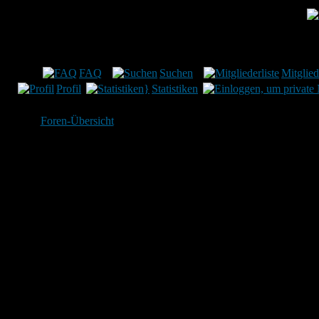
Münchner Verein für le
FAQ
Suchen
Mitglied
Profil
Statistiken
Foren-Übersicht
Nach Begriffen suchen:
Du kannst
AND
benutzen,
um Wörter zu definieren, d
vorkommen müssen;
OR
kannst du benutzen für