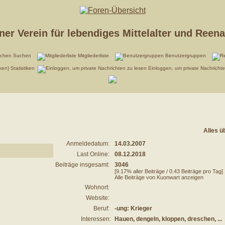
er Verein für lebendiges Mittelalter und Reen
Suchen
Mitgliederliste
Benutzergruppen
Statistiken
Einloggen, um private Nachricht
Alles ü
Anmeldedatum:
14.03.2007
Last Online:
08.12.2018
Beiträge insgesamt:
3046
[9.17% aller Beiträge / 0.43 Beiträge pro Tag]
Alle Beiträge von Kuonwart anzeigen
Wohnort:
Website:
Beruf:
-ung: Krieger
Interessen:
Hauen, dengeln, kloppen, dreschen, ...