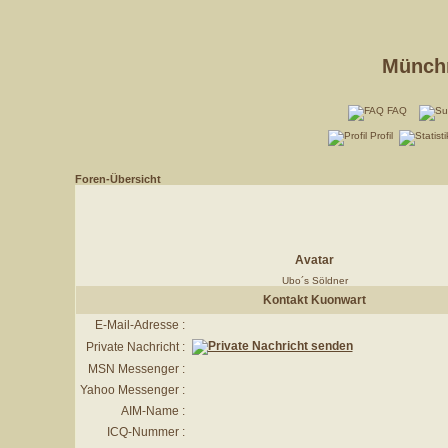
Münchn
FAQ
Profil
Foren-Übersicht
Avatar
Ubo´s Söldner
Kontakt Kuonwart
E-Mail-Adresse :
Private Nachricht :
MSN Messenger :
Yahoo Messenger :
AIM-Name :
ICQ-Nummer :