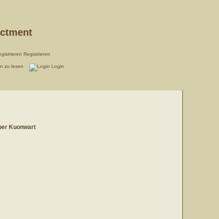
actment
Registrieren
en zu lesen
Login
ber Kuonwart