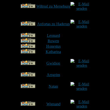
4
Wiltrud zu Merseburg
5
Anfortas zu Haderun
Heim
6
Leonard
Münche
7
Rowen
Münche
8
Honestus
9
Katharina
Mü
10
Gwidion
Gi
11
Arngrim
Unte
12
Natan
Riemerlin
13
Wignand
Münch