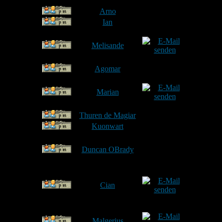
14
Arno
15
Ian
Göt
16
Melisande
A
17
Agomar
Linköping,
18
Marian
Münch
19
Thuren de Magiar
Kau
20
Kuonwart
21
Duncan OBrady
22
Cian
Ott
23
Malgerius
Pu