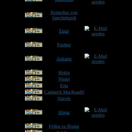
Remedius von
24
Spechtshardt
25
Einar
26
Pauline
27
Ankario
Hohe
28
Hekja
Hohe
29
Niniel
30
Esja
Pad
31
Cainnech MacRuadrí
32
Narvik
33
Hägar
Mü
34
Felina zu Brugg
Lut