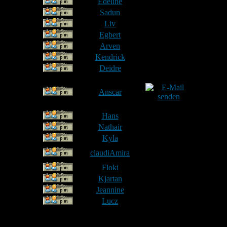
35
Edeline
36
Sadun
37
Liv
Neufahrn
38
Egbert
39
Arven
Heim
40
Kendrick
41
Deidre
42
Anscar
vivo pupli
43
Hans
44
Nathair
45
Kyla
Anzing i
46
claudiAmira
Mü
47
Floki
48
Kjartan
Se
49
Jeannine
Se
50
Lucz
Neu