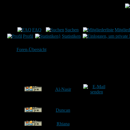
Münchner Verein für le
FAQ
Suchen
Mitglied
Profil
Statistiken
Foren-Übersicht
Sortierungs-M
Benutzername
E-Mail
Wo
1
Al-Nasir
Mü
2
Duncan
3
Rhiana
Mü