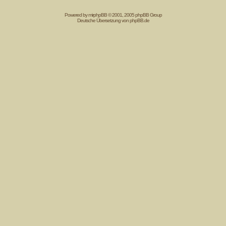
Powered by mir
phpBB
© 2001, 2005 phpBB Group
Deutsche Übersetzung von
phpBB.de