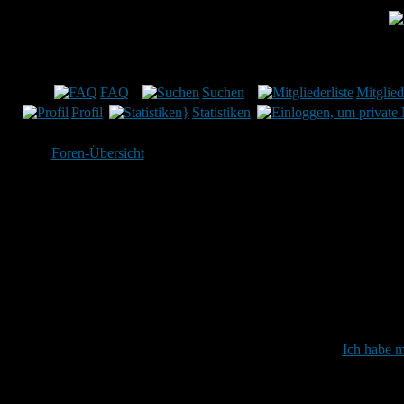
Münchner Verein für le
FAQ
Suchen
Mitglied
Profil
Statistiken
Foren-Übersicht
Gib bitte deinen Benutzernamen 
Benutzername:
Passwort:
Bei jedem Besu
Ich habe m