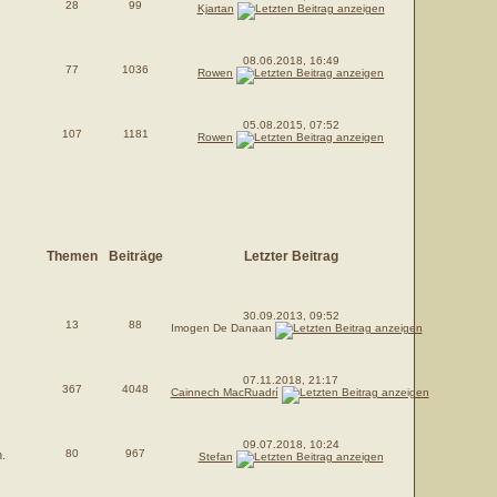
28
99
Kjartan
08.06.2018, 16:49
77
1036
Rowen
05.08.2015, 07:52
107
1181
Rowen
Themen
Beiträge
Letzter Beitrag
30.09.2013, 09:52
13
88
Imogen De Danaan
07.11.2018, 21:17
367
4048
Cainnech MacRuadrí
09.07.2018, 10:24
80
967
.
Stefan