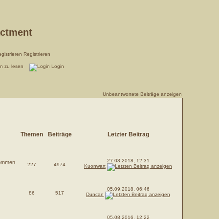
actment
Registrieren
en zu lesen
Login
Unbeantwortete Beiträge anzeigen
Themen
Beiträge
Letzter Beitrag
27.08.2018, 12:31
 kommen
227
4974
Kuonwart
05.09.2018, 06:46
86
517
Duncan
05.08.2016, 12:22