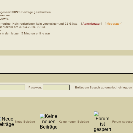
nsgesamt
33228
Beiträge geschrieben.
enutzer.
udwig
.
 online: Kein registrierter, kein versteckter und 21 Gäste. [
Administrator
] [
Moderator
]
enutzern am 30.04.2026, 09:13.
e
 in den letzten 5 Minuten online war.
Passwort:
Bei jedem Besuch automatisch einloggen
Neue Beiträge
Keine neuen Beiträge
Forum ist gespe