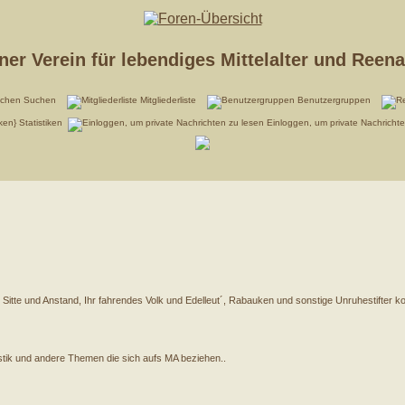
er Verein für lebendiges Mittelalter und Reen
Suchen
Mitgliederliste
Benutzergruppen
Statistiken
Einloggen, um private Nachricht
 Sitte und Anstand, Ihr fahrendes Volk und Edelleut´, Rabauken und sonstige Unruhestifter
istik und andere Themen die sich aufs MA beziehen..