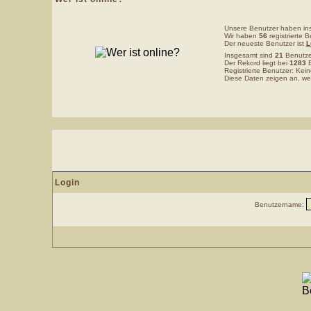
Unsere Benutzer haben i
Wir haben
56
registrierte B
Der neueste Benutzer ist
L
Insgesamt sind
21
Benutzer
Der Rekord liegt bei
1283
B
Registrierte Benutzer: Kein
Diese Daten zeigen an, wer
Login
Benutzername: