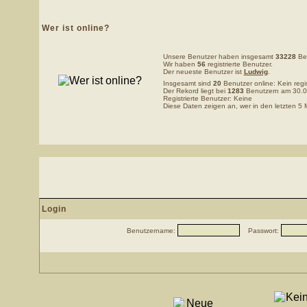
Wer ist online?
Unsere Benutzer haben insgesamt
33228
Bei
Wir haben
56
registrierte Benutzer.
Der neueste Benutzer ist
Ludwig
.
Insgesamt sind
20
Benutzer online: Kein regis
Der Rekord liegt bei
1283
Benutzern am 30.0
Registrierte Benutzer: Keine
Diese Daten zeigen an, wer in den letzten 5 
Login
Benutzername:
Passwort: