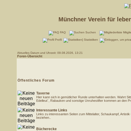
Münchner Verein für lebe
FAQ
Suchen
Mitgli
Profil
Statistiken
Aktuelles Datum und Uhrzeit: 09.08.2026, 13:21
Foren-Übersicht
Öffentliches Forum
Taverne
Hier kann sich in gemütlicher Runde unterhalten werden. Wahrt Sit
Edelleut´, Rabauken und sonstige Unruhestifter kommen an den Pr
Interessante Links
Links zu interessanten Seiten zum Mittelalter, Schaukampf, Artist
beziehen..
Bücherecke