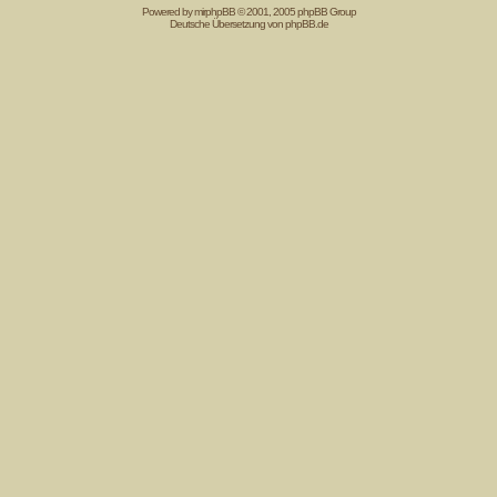
Powered by mir
phpBB
© 2001, 2005 phpBB Group
Deutsche Übersetzung von
phpBB.de