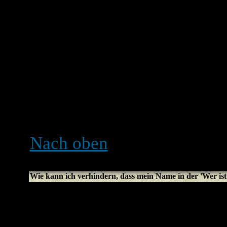
Einloggen nicht aktiviert h
gewisse Zeit eingeloggt. 
deines Accounts verhindert
wähle die entsprechende Op
nicht empfehlenswert, we
sitzt, z. B. in einer Bücher
Internetcafé usw.
Nach oben
Wie kann ich verhindern, dass mein Name in der 'Wer ist 
In deinem Profil findest d
verstecken
, und wenn du di