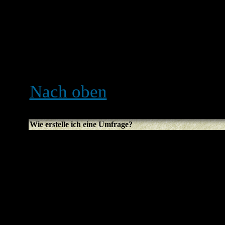
Signatur an alle Beiträge 
entsprechende Option ausw
einer Signatur immer noch
Signaturoption beim Beitra
Nach oben
Wie erstelle ich eine Umfrage?
Eine Umfrage zu erstellen 
neues Thema erstellst (oder
Themas editierst, sofern du
solltest du die
Umfrage hin
Textbox sehen (falls du sie