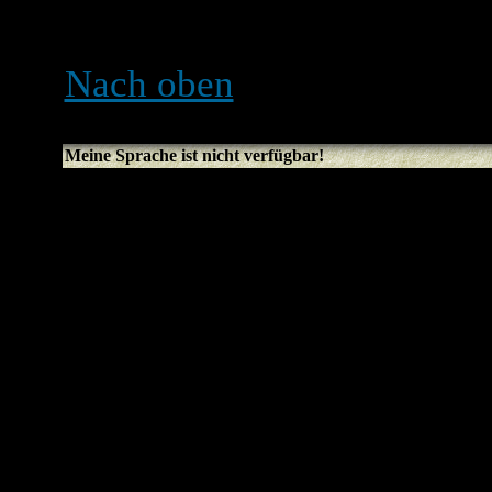
Boardzeit kommen.
Nach oben
Meine Sprache ist nicht verfügbar!
Der wahrscheinlichste Grun
Administrator die Sprache n
Board wurde noch nicht in 
Versuche, den Board-Admin
dein Sprachfile zu installier
kannst du auch gerne selbe
Weitere Informationen erh
Website (Der Link ist am E