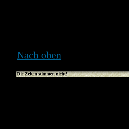
der Datenbank gespeichert
sie zu ändern (wird norma
Bildschirmrand angezeigt, 
kannst du deine Einstellun
Nach oben
Die Zeiten stimmen nicht!
Die Zeiten stimmen höchst
vermutlich hast du einfach 
eingestellt. Falls dem so is
deines Profils überprüfen, 
zutreffend ist, zu wählen. 