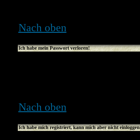
noch Administratoren in de
versteckter User.
Nach oben
Ich habe mein Passwort verloren!
Kein Problem! Du kannst e
Klicke dazu auf der Logins
vergessen
. Folge den Anwe
bald wieder einloggen kön
Nach oben
Ich habe mich registriert, kann mich aber nicht einloggen
Überprüfe erst, ob du den