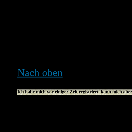
falls du diese E-Mail nicht
dass die E-Mail-Adresse ko
Gebrauch der Account-Akti
eines Missbrauchs des Foru
dass die angegebene E-Mail
den Administrator.
Nach oben
Ich habe mich vor einiger Zeit registriert, kann mich abe
Die Gründe dafür sind meis
falschen Benutzernamen od
eingegeben hast (überprüf