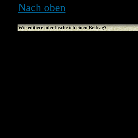
Nach oben
Wie editiere oder lösche ich einen Beitrag?
Sofern du nicht der Boarda
Forumsmoderator bist, kan
Beiträge löschen oder edit
editieren (eventuell nur fü
den
Editieren
-Button des j
Sollte jemand bereits auf 
wirst du einen kleinen Text
können, der anzeigt, wie of
wird nur erscheinen, wenn 