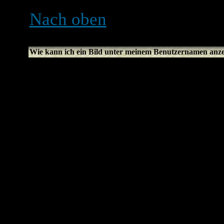
Nach oben
Wie kann ich ein Bild unter meinem Benutzernamen anz
Es können sich zwei Bilde
befinden. Das erste gehört
oder Sterne, die anzeigen, 
geschrieben hast oder welc
Darunter befindet sich meis
genannt. Dies ist normaler
Benutzer gebunden. Es lieg
Avatare erlaubt und ob die