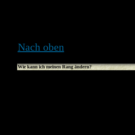
ihren Avatar zugänglich m
benutzen kannst, ist das e
Administrators. Du solltes
wird bestimmt einen guten
Nach oben
Wie kann ich meinen Rang ändern?
Normalerweise kannst du ni
Ranges ändern (Ränge ersc
Benutzernamen in Themen u
davon, welchen Style du be
benutzen Ränge, um anzuze