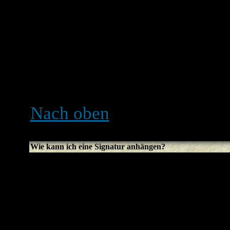
wird er nicht erscheinen, f
Administrator den Beitrag ed
Nachricht hinterlassen, war
Beachte, dass normale Ben
können, wenn schon jemand
Nach oben
Wie kann ich eine Signatur anhängen?
Um eine Signatur an einen
erst eine im Profil erstelle
aktiviere die
Signatur anh
Beitragserstellung. Du kan