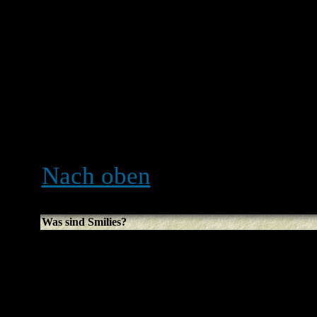
um Leute davon abzuhalten
zu überschwemmen, die das
Störungen hervorrufen kön
wurde, kannst du es immer
deaktivieren, indem du be
Option aktivierst.
Nach oben
Was sind Smilies?
Smilies sind kleine Bilder
Gefühle auszudrücken. Es
benötigt, z. B. zeigt :) Fre