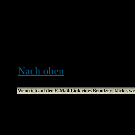
geschrieben wurden und be
Moderatoren oder Administ
speziellen Rang haben. Bit
unnötigen Beiträgen, nur 
wirst du auf einen Moderat
der deinen Rang einfach wi
Nach oben
Wenn ich auf den E-Mail-Link eines Benutzers klicke, we
Nur registrierte Benutzer
verschicken (falls der Adm
zulässt). Damit sollen ob