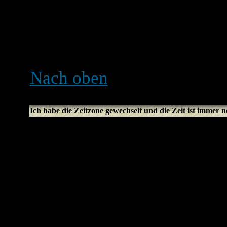
Zeitzone nur wechseln kann
Mitglied bist. Falls du also
das vielleicht ein guter Gr
Nach oben
Ich habe die Zeitzone gewechselt und die Zeit ist immer n
Wenn du dir sicher bist, di
haben und die Zeiten imme
daran liegen, dass das Sys
Board ist nicht dazu gesch
und Sommerzeit zu wechse
einer Stunde Differenz zw