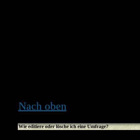
möglicherweise nicht die e
solltest einen Titel für d
mindestens zwei Antwortm
anzugeben, klicke auf die
Du kannst auch ein Zeitlimi
eine unbegrenzt dauernde 
der Anzahl an Antwortoptio
Administrator fest.
Nach oben
Wie editiere oder lösche ich eine Umfrage?
Genau wie bei den Beiträ