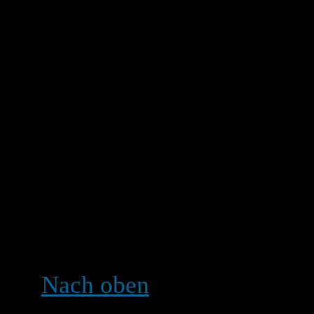
bestehenden Bild verlinken
Öffentlichkeit zugänglichen
http://www.meineseite.de/m
Bildern linken, die sich au
(außer es handelt sich um 
Server) noch zu Bildern, d
brauchen, um sie anzuzeig
Passwort-geschützte Seite
benutze entweder den BB-
(sofern erlaubt).
Nach oben