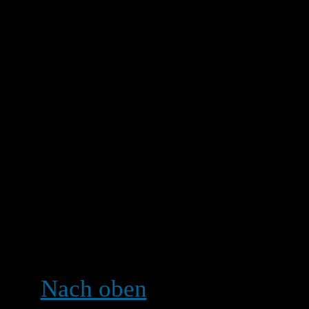
Verfasser, Forumsmoderator
oder gelöscht werden. Um 
den ersten Beitrag im The
verbunden). Wenn noch ni
teilgenommen hat, können 
löschen; falls jedoch scho
können sie nur Moderatore
oder editieren. Damit soll
ihre Umfragen beeinflusse
verändern.
Nach oben