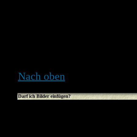
komplette Liste der Smilie
Seite gesehen werden. Übert
kann schnell passieren, das
unübersichtlich wird. Ein 
entschließen, den Beitrag 
zu löschen.
Nach oben
Darf ich Bilder einfügen?
Bilder können in der Tat i
jeden Fall gibt es noch kei
das Board hochzuladen. De