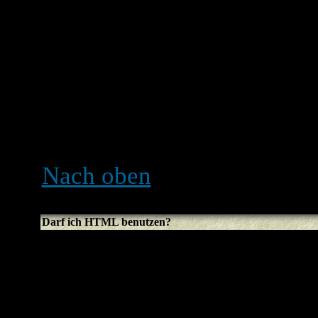
BBCode selbst ist HTML se
den Klammern [ und ] umsc
Kontrolle darüber, was und
weitere Informationen über
Anleitung anschauen, die d
Seite aus erreichen kannst.
Nach oben
Darf ich HTML benutzen?
Das hängt davon ab, ob es
wurde. Falls du es nicht da
Klammer-Wirrwarr wieder f