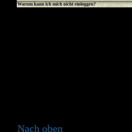
Warum kann ich mich nicht einloggen?
Hast du dich registriert? Du
bevor du dich einloggen k
gebannt (in dem Fall erhäl
dem so ist, solltest du de
Forumsadministrator konta
warum. Falls du registriert
immer noch nicht einlogge
Benutzernamen und das Pas
der Fehler, falls nicht, ko
es könnte eine fehlerhafte
Nach oben