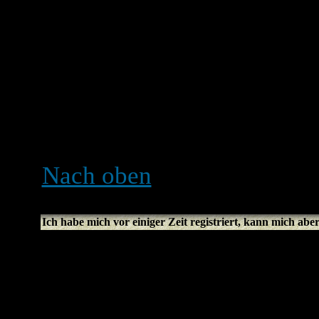
falls du diese E-Mail nicht
dass die E-Mail-Adresse ko
Gebrauch der Account-Akti
eines Missbrauchs des Foru
dass die angegebene E-Mail
den Administrator.
Nach oben
Ich habe mich vor einiger Zeit registriert, kann mich abe
Die Gründe dafür sind meis
falschen Benutzernamen od
eingegeben hast (überprüf