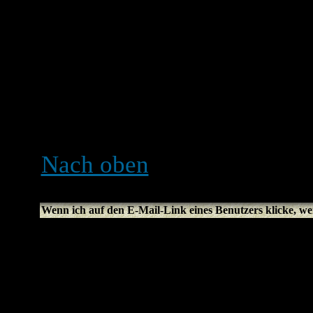
geschrieben wurden und be
Moderatoren oder Administ
speziellen Rang haben. Bit
unnötigen Beiträgen, nur 
wirst du auf einen Moderat
der deinen Rang einfach wi
Nach oben
Wenn ich auf den E-Mail-Link eines Benutzers klicke, we
Nur registrierte Benutzer
verschicken (falls der Adm
zulässt). Damit sollen ob