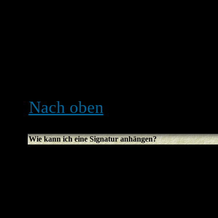
wird er nicht erscheinen, f
Administrator den Beitrag ed
Nachricht hinterlassen, war
Beachte, dass normale Ben
können, wenn schon jemand
Nach oben
Wie kann ich eine Signatur anhängen?
Um eine Signatur an einen
erst eine im Profil erstelle
aktiviere die
Signatur anh
Beitragserstellung. Du kan