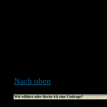
möglicherweise nicht die e
solltest einen Titel für d
mindestens zwei Antwortm
anzugeben, klicke auf die
Du kannst auch ein Zeitlimi
eine unbegrenzt dauernde 
der Anzahl an Antwortoptio
Administrator fest.
Nach oben
Wie editiere oder lösche ich eine Umfrage?
Genau wie bei den Beiträ