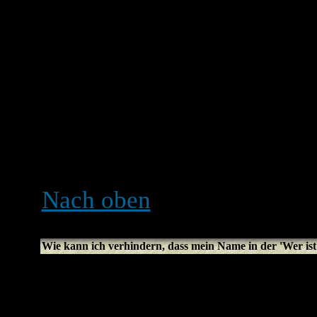
Einloggen nicht aktiviert h
gewisse Zeit eingeloggt. 
deines Accounts verhindert
wähle die entsprechende Op
nicht empfehlenswert, we
sitzt, z. B. in einer Bücher
Internetcafé usw.
Nach oben
Wie kann ich verhindern, dass mein Name in der 'Wer ist 
In deinem Profil findest d
verstecken
, und wenn du di