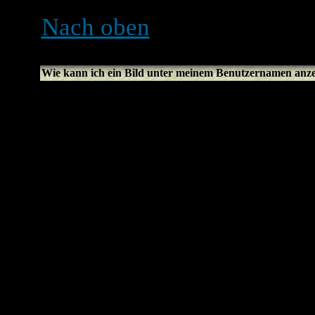
Nach oben
Wie kann ich ein Bild unter meinem Benutzernamen anz
Es können sich zwei Bilde
befinden. Das erste gehört
oder Sterne, die anzeigen, 
geschrieben hast oder welc
Darunter befindet sich meis
genannt. Dies ist normaler
Benutzer gebunden. Es lieg
Avatare erlaubt und ob die