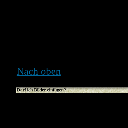
komplette Liste der Smilie
Seite gesehen werden. Übert
kann schnell passieren, das
unübersichtlich wird. Ein 
entschließen, den Beitrag 
zu löschen.
Nach oben
Darf ich Bilder einfügen?
Bilder können in der Tat i
jeden Fall gibt es noch kei
das Board hochzuladen. De