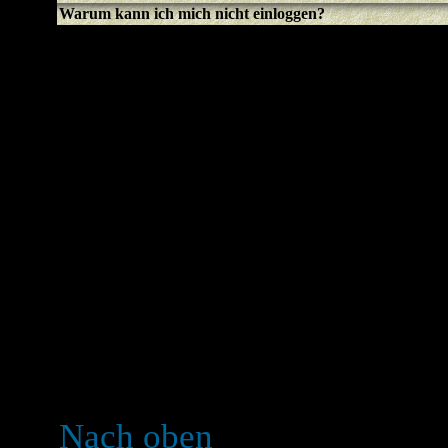
Warum kann ich mich nicht einloggen?
Hast du dich registriert? Du
bevor du dich einloggen k
gebannt (in dem Fall erhäl
dem so ist, solltest du de
Forumsadministrator konta
warum. Falls du registriert
immer noch nicht einlogge
Benutzernamen und das Pas
der Fehler, falls nicht, ko
es könnte eine fehlerhafte
Nach oben