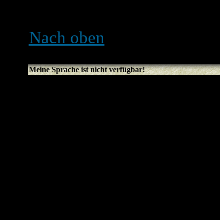
Boardzeit kommen.
Nach oben
Meine Sprache ist nicht verfügbar!
Der wahrscheinlichste Grun
Administrator die Sprache n
Board wurde noch nicht in 
Versuche, den Board-Admin
dein Sprachfile zu installier
kannst du auch gerne selbe
Weitere Informationen erh
Website (Der Link ist am E