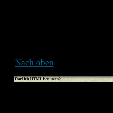
BBCode selbst ist HTML se
den Klammern [ und ] umsc
Kontrolle darüber, was und
weitere Informationen über
Anleitung anschauen, die d
Seite aus erreichen kannst.
Nach oben
Darf ich HTML benutzen?
Das hängt davon ab, ob es
wurde. Falls du es nicht da
Klammer-Wirrwarr wieder f