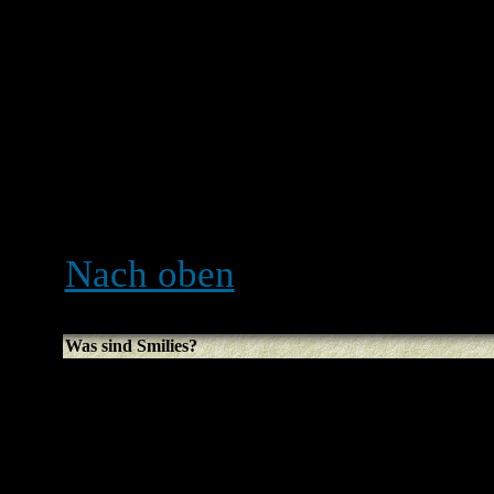
um Leute davon abzuhalten
zu überschwemmen, die das
Störungen hervorrufen kön
wurde, kannst du es immer
deaktivieren, indem du be
Option aktivierst.
Nach oben
Was sind Smilies?
Smilies sind kleine Bilder
Gefühle auszudrücken. Es
benötigt, z. B. zeigt :) Fre