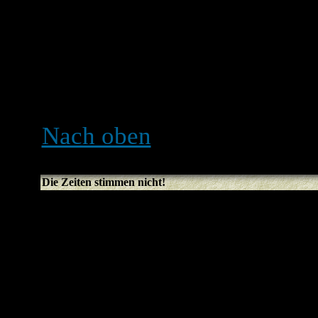
der Datenbank gespeichert
sie zu ändern (wird norma
Bildschirmrand angezeigt, 
kannst du deine Einstellun
Nach oben
Die Zeiten stimmen nicht!
Die Zeiten stimmen höchst
vermutlich hast du einfach 
eingestellt. Falls dem so is
deines Profils überprüfen, 
zutreffend ist, zu wählen. 