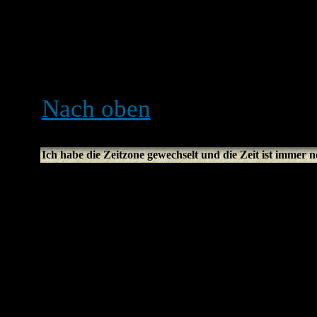
Zeitzone nur wechseln kann
Mitglied bist. Falls du also
das vielleicht ein guter Gr
Nach oben
Ich habe die Zeitzone gewechselt und die Zeit ist immer n
Wenn du dir sicher bist, di
haben und die Zeiten imme
daran liegen, dass das Sys
Board ist nicht dazu gesch
und Sommerzeit zu wechse
einer Stunde Differenz zw