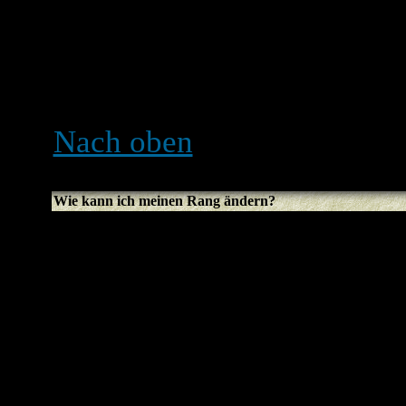
ihren Avatar zugänglich m
benutzen kannst, ist das e
Administrators. Du solltes
wird bestimmt einen guten
Nach oben
Wie kann ich meinen Rang ändern?
Normalerweise kannst du ni
Ranges ändern (Ränge ersc
Benutzernamen in Themen u
davon, welchen Style du be
benutzen Ränge, um anzuze