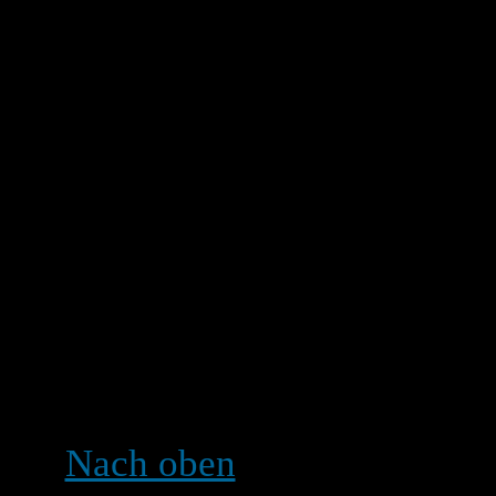
Verfasser, Forumsmoderator
oder gelöscht werden. Um 
den ersten Beitrag im The
verbunden). Wenn noch ni
teilgenommen hat, können 
löschen; falls jedoch scho
können sie nur Moderatore
oder editieren. Damit soll
ihre Umfragen beeinflusse
verändern.
Nach oben