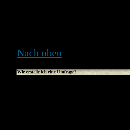
Signatur an alle Beiträge 
entsprechende Option ausw
einer Signatur immer noch
Signaturoption beim Beitra
Nach oben
Wie erstelle ich eine Umfrage?
Eine Umfrage zu erstellen 
neues Thema erstellst (oder
Themas editierst, sofern du
solltest du die
Umfrage hin
Textbox sehen (falls du sie