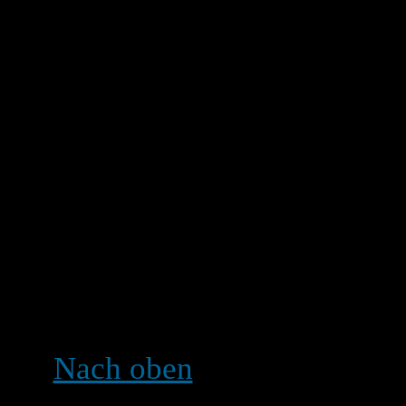
bestehenden Bild verlinken
Öffentlichkeit zugänglichen
http://www.meineseite.de/m
Bildern linken, die sich au
(außer es handelt sich um 
Server) noch zu Bildern, d
brauchen, um sie anzuzeig
Passwort-geschützte Seite
benutze entweder den BB-
(sofern erlaubt).
Nach oben