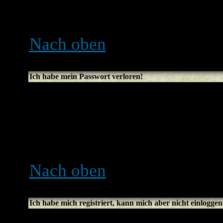
noch Administratoren in de
versteckter User.
Nach oben
Ich habe mein Passwort verloren!
Kein Problem! Du kannst e
Klicke dazu auf der Logins
vergessen
. Folge den Anwe
bald wieder einloggen kön
Nach oben
Ich habe mich registriert, kann mich aber nicht einloggen
Überprüfe erst, ob du den