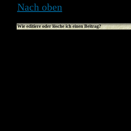
Nach oben
Wie editiere oder lösche ich einen Beitrag?
Sofern du nicht der Boarda
Forumsmoderator bist, kan
Beiträge löschen oder edit
editieren (eventuell nur fü
den
Editieren
-Button des j
Sollte jemand bereits auf 
wirst du einen kleinen Text
können, der anzeigt, wie of
wird nur erscheinen, wenn 