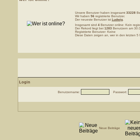
Unsere Benutzer haben insgesamt
33228
Be
Wir haben
56
registrierte Benutzer.
Der neueste Benutzer ist
Ludwig
.
Insgesamt sind
4
Benutzer online: Kein regist
Der Rekord liegt bei
1283
Benutzern am 30.0
Registrierte Benutzer: Keine
Diese Daten zeigen an, wer in den letzten 5 
Login
Benutzername:
Passwort:
Neue Beiträge