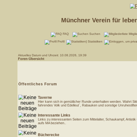
Münchner Verein für lebe
FAQ
Suchen
Mitgli
Profil
Statistiken
Aktuelles Datum und Uhrzeit: 10.08.2026, 19:39
Foren-Übersicht
Öffentliches Forum
Taverne
Hier kann sich in gemütlicher Runde unterhalten werden. Wahrt Sitt
fahrendes Volk und Edelleut´, Rabauken und sonstige Unruhestift
Interessante Links
Links zu interessanten Seiten zum Mittelalter, Schaukampf, Artisti
aufs MA beziehen..
Bücherecke